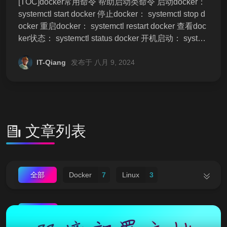
[TOC]docker常用命令 帮助启动类命令 启动docker：
systemctl start docker 停止docker： systemctl stop d
ocker 重启docker： systemctl restart docker 查看doc
ker状态： systemctl status docker 开机启动： system
ctl enable docker 查看docker概要信息： docker info
查看docker总体帮助文档： docker --help 查看docker
IT-Qiang
发布于 八月 9, 2024
命令帮助文档： docker 具体命令 --help 镜像命令 doc
ker images 列出本地主机上的镜像 docker images [-a
-q] -a :列出本地所有的镜像（含历史映像层） -q :只显
示镜像ID。 ![image-20230524162216658](http://itqia
ng.oss-cn-shenzhen.aliyuncs.com/file/aurora/
文章列表
全部
Docker
7
Linux
3
对象存储
2
MySql
4
Nginx
3
推荐