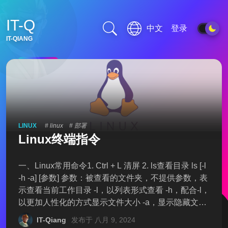
IT-Q
中文
登录
IT-QIANG
置顶
LINUX
# linux
# 部署
Linux终端指令
一、Linux常用命令1. Ctrl + L 清屏 2. ls查看目录 ls [-l
-h -a] [参数] 参数：被查看的文件夹，不提供参数，表
示查看当前工作目录 -l，以列表形式查看 -h，配合-l，
以更加人性化的方式显示文件大小 -a，显示隐藏文件
隐藏文件、文件夹： 在Linux中以.开头的，均是隐藏
IT-Qiang
发布于 八月 9, 2024
的。 默认不显示出来，需要-a选项才可查看到。 3. p