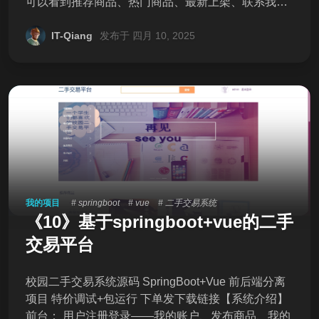
可以看到推荐商品、热门商品、最新上架、联系我
们、关于网站、隐身声明、联系我们 可通过分类查询
二手商品，点击可通过类别、价格、上架时间进行筛
IT-Qiang
发布于 四月 10, 2025
选 筛选后点击商品可查看商品详情，可以加入购物车
或者立即购买，可以收藏 后台： 1.用户管理 2.商品管
理：可进行发布、编辑、推荐或取消推荐操作 3.订单
管理 4.评价管理 5.管理员管理 6.网站数据统计 【环境
版本】 mysql:8/5 java:1.8 maven vue2 node.js:16
【交付清单】 1、完整前后端源码 2、数据库SQL文
件 3、操作说明 【独家服务】 加30元享远程部署调
试，不成功包退。 下单发下载链接，浏览器可直接高
速下载 【交易须知】 本店所有源代码均可直接拍，项
我的项目
# springboot
# vue
# 二手交易系统
目都测试过可以正常运行 虚拟商品，可咨询是否符合
《10》基于springboot+vue的二手
再下单，不接受恶意退款 图放不完，私信聊一聊自回
复全部图片 ![微信截图_2
交易平台
校园二手交易系统源码 SpringBoot+Vue 前后端分离
项目 特价调试+包运行 下单发下载链接【系统介绍】
前台： 用户注册登录——我的账户、发布商品、我的