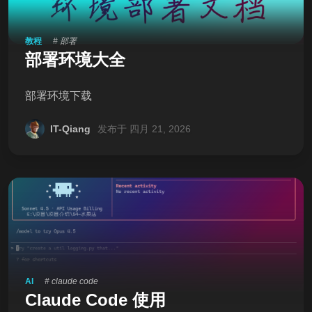
Swagger
1
Spring
2
教程
# 部署
SpringCloud
12
Jmeter
1
SSM
2
部署环境大全
JAVA
8
我的项目
5
IDEA
1
部署环境下载
RabbitMQ
2
教程
2
AI
1
IT-Qiang
发布于 四月 21, 2026
AI
# claude code
Claude Code 使用