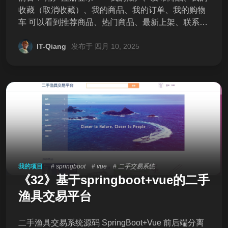
收藏（取消收藏）、我的商品、我的订单、我的购物
车 可以看到推荐商品、热门商品、最新上架、联系我
们、关于网站、隐身声明、联系我们 可通过分类查询
二手商品，点击可通过类别、价格、上架时间进行筛
IT-Qiang
发布于 四月 10, 2025
选 筛选后点击商品可查看商品详情，可以加入购物车
或者立即购买，可以收藏 后台： 1.用户管理 2.商品管
理：可进行发布、编辑、推荐或取消推荐操作 3.订单
管理 4.评价管理 5.管理员管理 6.网站数据统计 【环境
版本】 mysql:8/5 java:1.8 maven vue2 node.js:16
【交付清单】 1、完整前后端源码 2、数据库SQL文
件 3、操作说明 【独家服务】 加30元享远程部署调
试，不成功包退。 下单发下载链接，浏览器可直接高
速下载 【交易须知】 本店所有源代码均可直接拍，项
我的项目
# springboot
# vue
# 二手交易系统
目都测试过可以正常运行。 虚拟商品，可咨询是否符
《32》基于springboot+vue的二手
合再下单，不接受恶意退款。 ![微信截图_202504101
05333.pn
渔具交易平台
二手渔具交易系统源码 SpringBoot+Vue 前后端分离