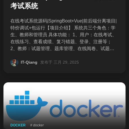
考试系统
在线考试系统源码|SpringBoot+Vue|前后端分离项目|
特价调试+包运行【项目介绍】 系统共三个角色：学
生、教师和管理员 具体功能： 1、用户：在线考试、
在线练习、查看成绩、复习错题、登录、注册等；
2、教师：试题管理、题库管理、在线阅卷、试题导
入、考试统计分析等； 3、管理员：用户管理，课程
管理，公告管理，日志管理，角色管理。 【系统亮
IT-Qiang
发布于 三月 29, 2025
点】 1、三端权限分离：学生+教师+管理员 2、完整
生态闭环：组卷→考试→阅卷→错题分析 3、主流技
术栈： 后端：SpringBoot+MybatisPlus+Security+Re
dis 前端：Vue2+ElementUI+Axios 4、 扩展性强：支
持系统名称和背景图统一更换 【环境版本】 mysql:8 r
edis java:1.8 maven vue2 node.js:16 【交付清单】
1、完整前后端源码 2、数据库SQL文件 3、操作说明
【独家服务】 加30元享远程部署调试，不成功包退。
独家高速下载链接，不需要下载任何软件 【交易须
DOCKER
# docker