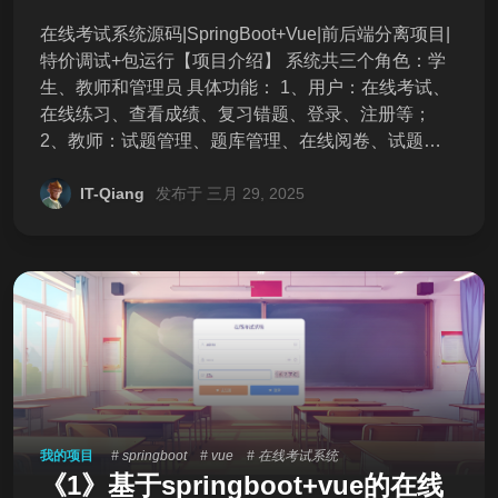
在线考试系统源码|SpringBoot+Vue|前后端分离项目|
特价调试+包运行【项目介绍】 系统共三个角色：学
生、教师和管理员 具体功能： 1、用户：在线考试、
在线练习、查看成绩、复习错题、登录、注册等；
2、教师：试题管理、题库管理、在线阅卷、试题导
入、考试统计分析等； 3、管理员：用户管理，课程
管理，公告管理，日志管理，角色管理。 【系统亮
IT-Qiang
发布于 三月 29, 2025
点】 1、三端权限分离：学生+教师+管理员 2、完整
生态闭环：组卷→考试→阅卷→错题分析 3、主流技
术栈： 后端：SpringBoot+MybatisPlus+Security+Re
dis 前端：Vue2+ElementUI+Axios 4、 扩展性强：支
持系统名称和背景图统一更换 【环境版本】 mysql:8 r
edis java:1.8 maven vue2 node.js:16 【交付清单】
1、完整前后端源码 2、数据库SQL文件 3、操作说明
【独家服务】 加30元享远程部署调试，不成功包退。
下单发下载链接，复制到浏览器直接下载，不需要下
我的项目
# springboot
# vue
# 在线考试系统
载任何软件 【交易须知】 本店所有源代码均可直接
《1》基于springboot+vue的在线
拍，项目都测试过可以正常运行。 虚