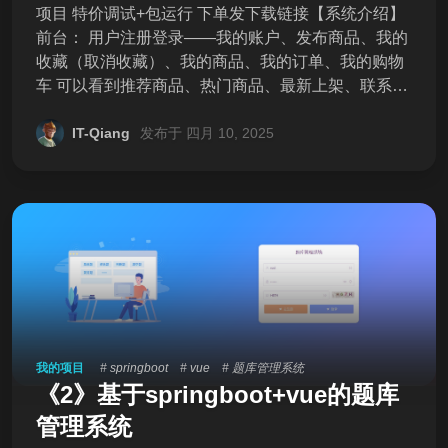
项目 特价调试+包运行 下单发下载链接【系统介绍】
前台： 用户注册登录——我的账户、发布商品、我的
收藏（取消收藏）、我的商品、我的订单、我的购物
车 可以看到推荐商品、热门商品、最新上架、联系我
们、关于网站、隐身声明、联系我们 可通过分类查询
二手商品，点击可通过类别、价格、上架时间进行筛
IT-Qiang
发布于 四月 10, 2025
选 筛选后点击商品可查看商品详情，可以加入购物车
或者立即购买，可以收藏 后台： 1.用户管理 2.商品管
理：可进行发布、编辑、推荐或取消推荐操作 3.订单
管理 4.评价管理 5.管理员管理 6.网站数据统计 【环境
版本】 mysql:8/5 java:1.8 maven vue2 node.js:16
【交付清单】 1、完整前后端源码 2、数据库SQL文
件 3、操作说明 【独家服务】 加30元享远程部署调
试，不成功包退。 下单发下载链接，浏览器可直接高
速下载 【交易须知】 本店所有源代码均可直接拍，项
我的项目
# springboot
# vue
# 题库管理系统
目都测试过可以正常运行。 虚拟商品，可咨询是否符
《2》基于springboot+vue的题库
合再下单，不接受恶意退款。 ![1.png](http://itqiang.
管理系统