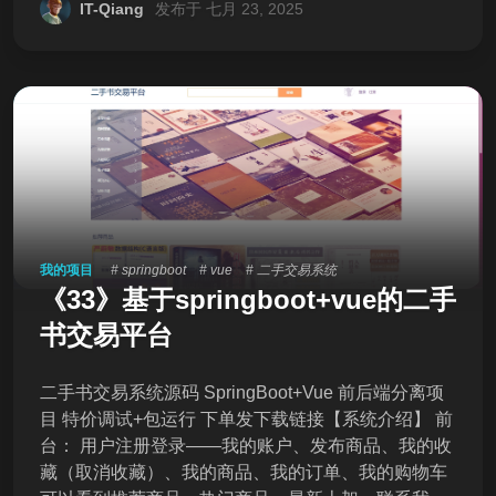
交易服务状态，会发现业务订单未支付，而用户自己
IT-Qiang
发布于 七月 23, 2025
知道已经支付成功，这就导致用户体验不一致。 因
此，这里我们必须尽可能确保MQ消息的可靠性，
即：消息应该至少被消费者处理1次 那么问题来了：
我们该如何确保MQ消息的可靠性？ 如果真的发送失
败，有没有其它的兜底方案？ 这些问题，在今天的学
习中都会找到答案。 1.发送者的可靠性 首先，我们一
起分析一下消息丢失的可能性有哪些。 消息从发送者
发送消息，到消费者处理消息，需要经过的流程是这
样的： 消息从
我的项目
# springboot
# vue
# 二手交易系统
《33》基于springboot+vue的二手
书交易平台
二手书交易系统源码 SpringBoot+Vue 前后端分离项
目 特价调试+包运行 下单发下载链接【系统介绍】 前
台： 用户注册登录——我的账户、发布商品、我的收
藏（取消收藏）、我的商品、我的订单、我的购物车