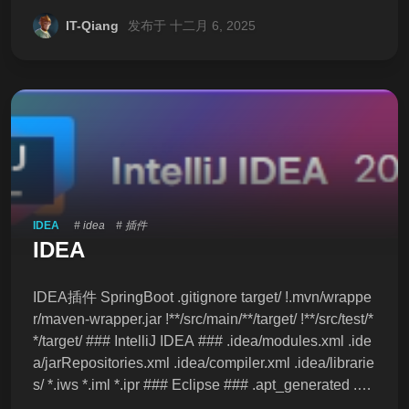
IT-Qiang
发布于 十二月 6, 2025
IDEA
# idea
# 插件
IDEA
IDEA插件 SpringBoot .gitignore target/ !.mvn/wrappe
r/maven-wrapper.jar !**/src/main/**/target/ !**/src/test/*
*/target/ ### IntelliJ IDEA ### .idea/modules.xml .ide
a/jarRepositories.xml .idea/compiler.xml .idea/librarie
s/ *.iws *.iml *.ipr ### Eclipse ### .apt_generated .cla
sspath .factorypath .project .settings .springBeans .st